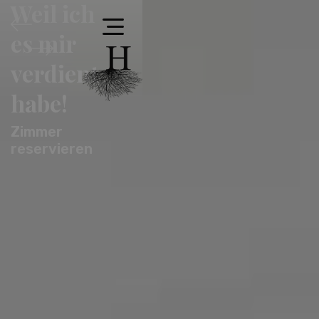
Weil ich
es mir
verdient
habe!
Zimmer
reservieren